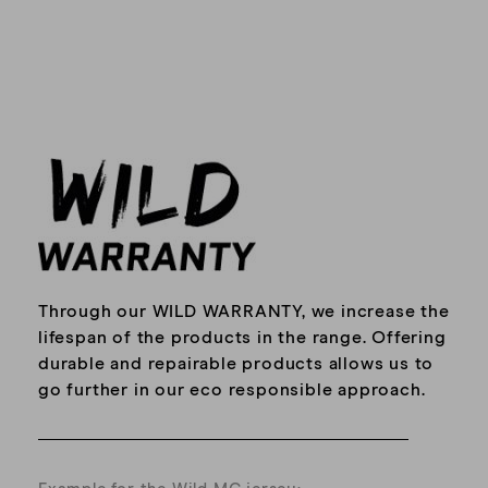
Clémence FALLAVIER
Emmanuelle
Gaetan T.
Isaac D.
Through our WILD WARRANTY, we increase the
lifespan of the products in the range. Offering
durable and repairable products allows us to
Vraiment excellent, peut être agrandir la
petite pièce de tissus pour nettoyer les
go further in our eco responsible approach.
lunettes
YANNICK