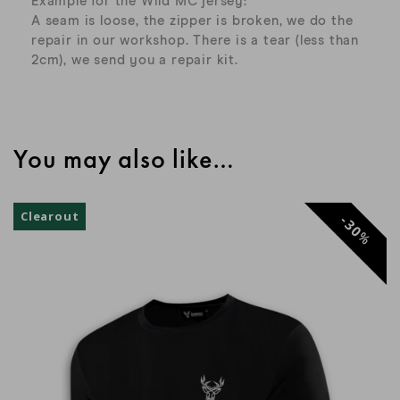
Example for the Wild MC jersey:
A seam is loose, the zipper is broken, we do the
passporte2026 passporte2026
repair in our workshop. There is a tear (less than
2cm), we send you a repair kit.
Très belle matière, souple, douce,
apparement robuste.
You may also like…
Stephane
Clearout
Nicolas C.
30
%
Thibault V.
Cédric D.