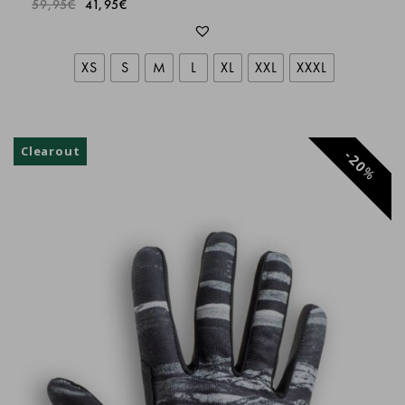
59,95
€
41,95
€
Très agréable à porter
sandrine
XS
S
M
L
XL
XXL
XXXL
Benjamin VENET
Clearout
20
%
Ruben B.
Christophe Palau
Qualité irréprochable, très confortable 👍
FRANCK QUINTEN