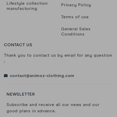
Sébastien Navaron
Lifestyle collection
Privacy Policy
manufacturing
Terms of use
Produits au top, maillot de super qualité
General Sales
Alexandre B.
Conditions
CONTACT US
passporte2026 passporte2026
Thank you to contact us by email for any question
:
Look, confort et finition, super maillot même
contact@animoz-clothing.com
en sportswear
jean-marie d.
NEWSLETTER
Subscribe and receive all our news and our
Hubert Josserand
good plans in advance.