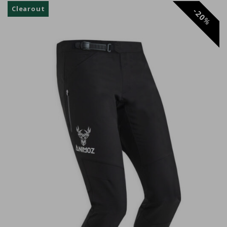
Clearout
20
%
Gregory Georges
Dylann FERRET
Alexandre Geneste
Quentin B.
Valentin
Parfait