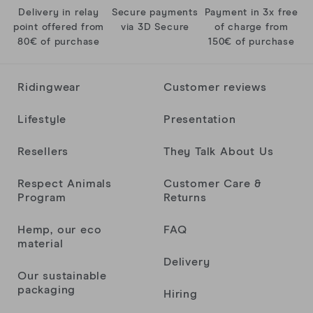
Delivery in relay
Secure payments
Payment in 3x free
point offered from
via 3D Secure
of charge from
80€ of purchase
150€ of purchase
Benoît Curchod
Ridingwear
Customer reviews
Patricia
Lifestyle
Presentation
Resellers
They Talk About Us
Excellente qualité. Belles finitions et semble
très costaud.
Respect Animals
Customer Care &
Yves
Program
Returns
Hemp, our eco
FAQ
material
Amandine DELAFOSSE
Delivery
Our sustainable
packaging
Hiring
Top produit ! Respirant et confortable