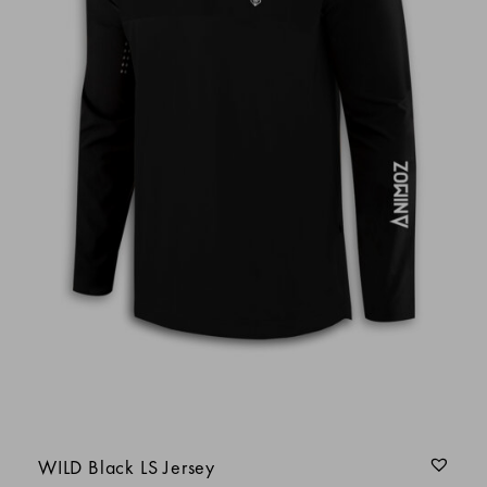
Look, confort et finition, super maillot même
en sportswear
jean-marie d.
Georges Gimeno
Anonyme
Alain G.
Stéphane Ferreira
WILD Black LS Jersey