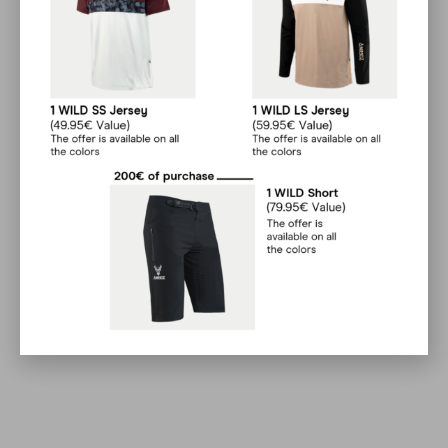
Timothé S.
SUITABLE BIKE
Caty Dr Toussaint
TECHNOLOGY
SBT Charter
Les manches sont un poil courtes. J'avais
déjà ce maillot avant.
During the development of our “WILD” range,
we wanted to emphasize the technical nature
Axel Horvath
of the products by meeting the main
expectations of cyclists: comfort, functionality
and durability. It is within this framework that
longueur de manche un poil courte (manque 1
we have developed the SBT ” Suitable Bike
ou 2cm)
Technology ” charter.
Jean-Baptiste COQUELET
READ MORE
Qualité au top et taille correcte