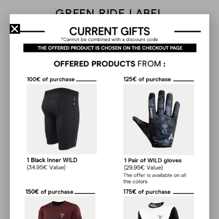
GREEN RIDE LABEL
Loris
Recycled materials
Anthony Gaumon
The products offered are partly or entirely made of
recycled materials (GRS or REPREVE certified recycled
polyester). Recycled polyester, also called RPET, is
Magnifique
obtained from plastic bottles.
Philippe P.
READ MORE
Super qualité, taille parfaite
Laurent Fober
Il y a eu un petit défaut de couture, mais très
vite arrangé. Le maillot taille parfaitement et
il est ultra confort.