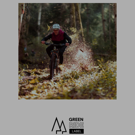
More informations
Très agréable à porter
sandrine
Robin Lager
Super! rien à redire, petite poche discrète
sur le côté gauche juste judicieux bravo.
Thierry A.
EDITH C.
De très bonne qualité