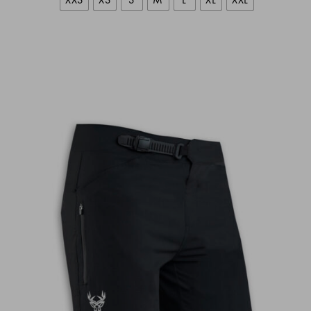
Anicet
Anne Reis
Juan Antonio Linares Moya
la coupe est nickel, le maillot est léger et
respirant. le guide des tailles est parfait.
Stéphane D.
Aurélien G.
Produit top qualité, et le guide des tailles est