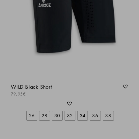
juste
Kevin Dogilbert
Ras, juste comme il faut
Anonyme
longueur de manche un poil courte (manque 1
ou 2cm)
WILD Black Short
Jean-Baptiste COQUELET
79,95
€
Les matériaux sont top, la petite poche avec
26
28
30
32
34
36
38
la chamoisine est une super idée !
Jean-Baptiste COQUELET