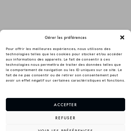
Anonyme
Gérer les préférences
Anonyme
Pour offrir les meilleures expériences, nous utilisons des
technologies telles que les cookies pour stocker et/ou accéder
aux informations des appareils. Le fait de consentir à ces
Stephanie dissard
technologies nous permettra de traiter des données telles que
le comportement de navigation ou les ID uniques sur ce site. Le
fait de ne pas consentir ou de retirer son consentement peut
avoir un effet négatif sur certaines caractéristiques et fonctions.
Sébastien Pierrot
ACCEPTER
Idem teeshirt dommage pour la qualité du
flocage de l’avant
REFUSER
Florence S.
Hoodie Timeline
VOIR LES PRÉFÉRENCES