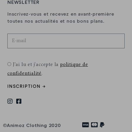
NEWSLETTER
Inscrivez-vous et recevez en avant-première
Philippe A.
toutes nos actualités et nos bons plans.
Super hoodie, chaud confortable et design
magnifique
Kenzo C.
J'ai lu et j'accepte la
politique de
confidentialité
.
Anonyme
INSCRIPTION →
LORIS
LORIS
©Animoz Clothing 2020