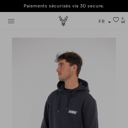
Paiements sécurisés via 3D secure.
0
FR