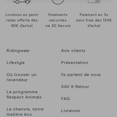
Anonyme
Livraison en point
Paiements
Paiement en 3x
relais offerte dès
sécurisés
sans frais dès 150€
Anonyme
60€ d'achat
via 3D Secure
d'achat
Il est top 👌
Ridingwear
Avis clients
Kevin Dolz
Lifestyle
Présentation
Anonyme
Où trouver un
Ils parlent de nous
revendeur
SAV & Retour
Le programme
Anonyme
Respect Animals
FAQ
Le chanvre, notre
Livraison
LORIS
matière éco