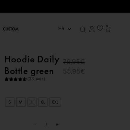
at
0
CUSTOM
FR
Hoodie Daily
79,95
€
Bottle green
55,95
€
(33 Avis)
S
M
L
XL
XXL
-
+